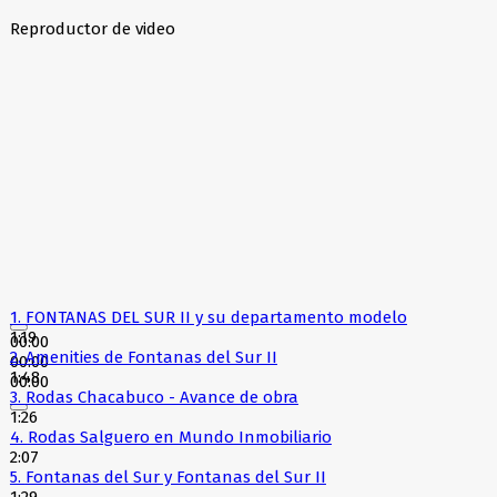
Reproductor de video
1.
FONTANAS DEL SUR II y su departamento modelo
1:19
00:00
2.
Amenities de Fontanas del Sur II
00:00
1:48
00:00
3.
Rodas Chacabuco - Avance de obra
1:26
4.
Rodas Salguero en Mundo Inmobiliario
2:07
5.
Fontanas del Sur y Fontanas del Sur II
1:29